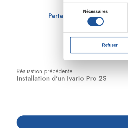
Sélection
Nécessaires
du
Partagez sur :
consentement
Refuser
Réalisation précédente
Installation d'un Ivario Pro 2S