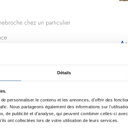
urnebroche chez un particulier
nce
Au
ssionnels
É
Détails
É
M
ies.
e personnaliser le contenu et les annonces, d'offrir des fonctio
M
rafic. Nous partageons également des informations sur l'utilisati
, de publicité et d'analyse, qui peuvent combiner celles-ci avec
M
ils ont collectées lors de votre utilisation de leurs services.
C