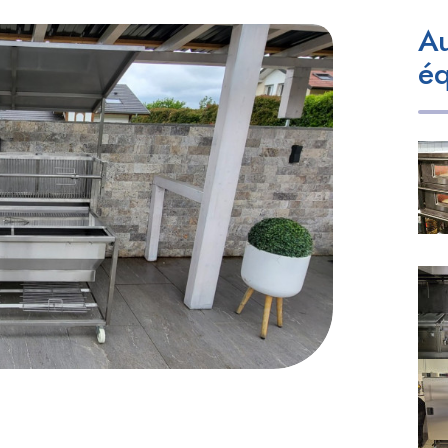
Au
éq