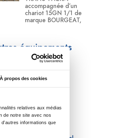
accompagnée d’un
chariot 15GN 1/1 de
marque BOURGEAT,
tres équipements
quipement froid
À propos des cookies
quipement de lavage
atériel de préparation
nnalités relatives aux médias
obilier inox
on de notre site avec nos
 d'autres informations que
atériel de buanderie
limatisation et froid industriel