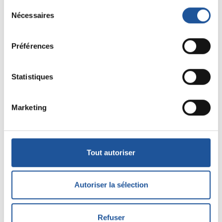
Installation d'une chaudière
Sélection
Nécessaires
du
consentement
Préférences
Installation d'un four mixte
iCombi Pro 10 niveaux de
marque Rational chez un traiteur
Statistiques
lyonnais
Marketing
Autres équipements
Tout autoriser
Équipement froid
Équipement de lavage
Autoriser la sélection
Matériel de préparation
Refuser