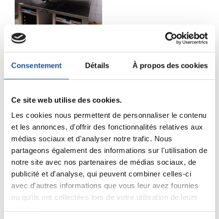
Consentement
Détails
À propos des cookies
Partagez sur :
Ce site web utilise des cookies.
Autres réalisations
Les cookies nous permettent de personnaliser le contenu
et les annonces, d'offrir des fonctionnalités relatives aux
équipement de cuisson
médias sociaux et d'analyser notre trafic. Nous
partageons également des informations sur l'utilisation de
notre site avec nos partenaires de médias sociaux, de
publicité et d'analyse, qui peuvent combiner celles-ci
Installation d'une rôtissoire à
balancelle et d'une hotte sur
avec d'autres informations que vous leur avez fournies
mesure
ou qu'ils ont collectées lors de votre utilisation de leurs
services.