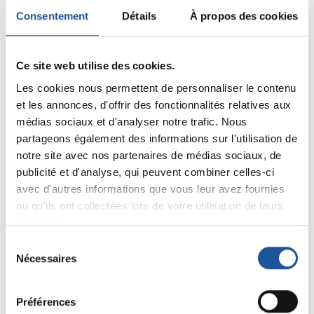
Consentement
Détails
À propos des cookies
Ce site web utilise des cookies.
Les cookies nous permettent de personnaliser le contenu
et les annonces, d'offrir des fonctionnalités relatives aux
médias sociaux et d'analyser notre trafic. Nous
partageons également des informations sur l'utilisation de
notre site avec nos partenaires de médias sociaux, de
publicité et d'analyse, qui peuvent combiner celles-ci
avec d'autres informations que vous leur avez fournies
ou qu'ils ont collectées lors de votre utilisation de leurs
services.
Sélection
Nécessaires
Des solutions de lavage
du
consentement
professionnelle efficaces
Préférences