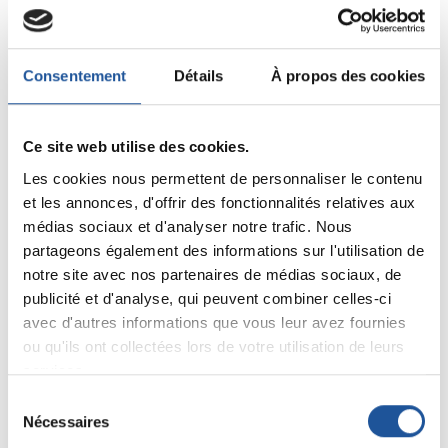
Partagez sur :
Consentement
Détails
À propos des cookies
Autres réalisations
Ce site web utilise des cookies.
Les cookies nous permettent de personnaliser le contenu
équipement de lavage
et les annonces, d'offrir des fonctionnalités relatives aux
médias sociaux et d'analyser notre trafic. Nous
partageons également des informations sur l'utilisation de
Installation d'un lave-verre
notre site avec nos partenaires de médias sociaux, de
Wintherhalter
publicité et d'analyse, qui peuvent combiner celles-ci
avec d'autres informations que vous leur avez fournies
ou qu'ils ont collectées lors de votre utilisation de leurs
Installation d'une machine à
services.
capot avec système complet de
Sélection
filtration
Nécessaires
du