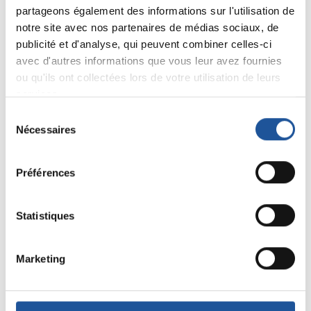
Partagez sur :
partageons également des informations sur l'utilisation de
notre site avec nos partenaires de médias sociaux, de
publicité et d'analyse, qui peuvent combiner celles-ci
avec d'autres informations que vous leur avez fournies
Autres réalisations
ou qu'ils ont collectées lors de votre utilisation de leurs
équipement de lavage
services.
Sélection
Nécessaires
du
consentement
Remplacement d'une machine à
capot dans un restaurant
Préférences
scolaire de la région Lyonnaise.
Statistiques
Installation machine à capot pour
un restaurant scolaire dans la
région Lyonnaise
Marketing
Installation d'un lave vaisselle
batterie mixte